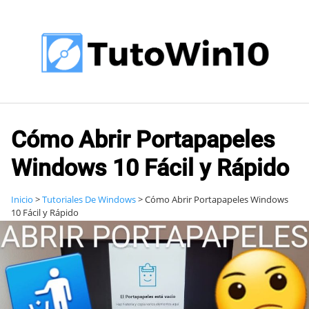
Saltar
al
contenido
Cómo Abrir Portapapeles
Windows 10 Fácil y Rápido
Inicio
>
Tutoriales De Windows
>
Cómo Abrir Portapapeles Windows
10 Fácil y Rápido