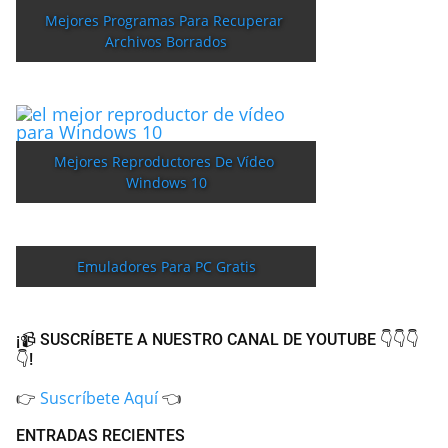
Mejores Programas Para Recuperar 
Archivos Borrados
Mejores Reproductores De Vídeo 
Windows 10
Emuladores Para PC Gratis
¡📹 SUSCRÍBETE A NUESTRO CANAL DE YOUTUBE 👇👇👇
👇!
👉
Suscríbete Aquí
👈
ENTRADAS RECIENTES