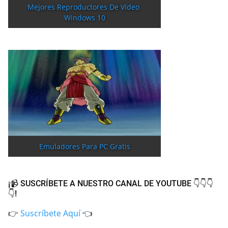
Mejores Reproductores De Vídeo 
Windows 10
Emuladores Para PC Gratis
¡📹 SUSCRÍBETE A NUESTRO CANAL DE YOUTUBE 👇👇👇
👇!
👉
Suscríbete Aquí
👈