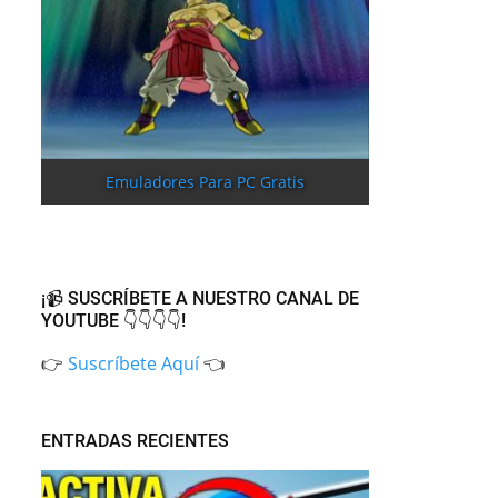
Emuladores Para PC Gratis
¡📹 SUSCRÍBETE A NUESTRO CANAL DE
YOUTUBE 👇👇👇👇!
👉
Suscríbete Aquí
👈
ENTRADAS RECIENTES