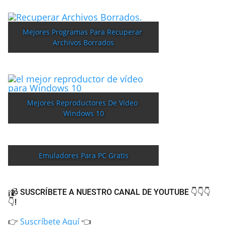
Mejores Programas Para Recuperar 
Archivos Borrados
Mejores Reproductores De Vídeo 
Windows 10
Emuladores Para PC Gratis
¡📹 SUSCRÍBETE A NUESTRO CANAL DE YOUTUBE 👇👇👇
👇!
👉
Suscríbete Aquí
👈