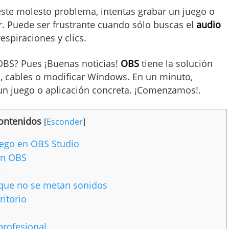
este molesto problema, intentas grabar un juego o
er. Puede ser frustrante cuando sólo buscas el
audio
respiraciones y clics.
 OBS? Pues ¡Buenas noticias!
OBS
tiene la solución
s, cables o modificar Windows. En un minuto,
un juego o aplicación concreta. ¡Comenzamos!.
ontenidos
[
Esconder
]
uego en OBS Studio
en OBS
.
a que no se metan sonidos
ritorio
profesional