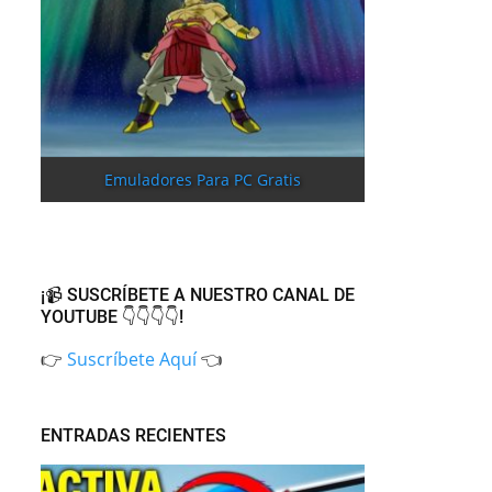
Emuladores Para PC Gratis
¡📹 SUSCRÍBETE A NUESTRO CANAL DE
YOUTUBE 👇👇👇👇!
👉
Suscríbete Aquí
👈
ENTRADAS RECIENTES