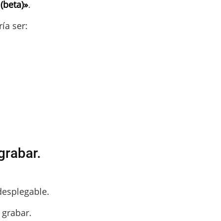
(beta)»
.
ía ser:
grabar.
desplegable.
 grabar.