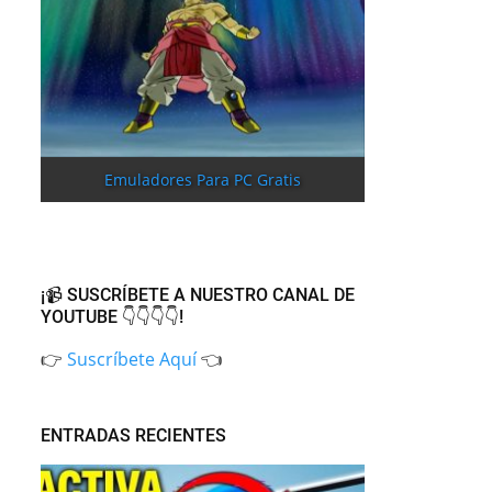
Emuladores Para PC Gratis
¡📹 SUSCRÍBETE A NUESTRO CANAL DE
YOUTUBE 👇👇👇👇!
👉
Suscríbete Aquí
👈
ENTRADAS RECIENTES