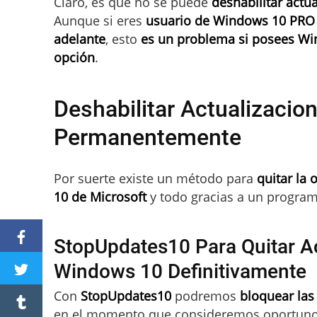
Claro, es que no se puede
deshabilitar actu
Aunque si eres
usuario de Windows 10 PRO
adelante
, esto
es un problema si posees Wi
opción
.
Deshabilitar Actualizaci
Permanentemente
Por suerte existe un método para
quitar la
10 de Microsoft
y todo gracias a un program
StopUpdates10 Para Quitar A
Windows 10 Definitivamente
Con
StopUpdates10
podremos
bloquear las
en el momento que consideremos oportuno