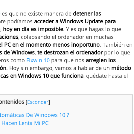
0
es que no existe manera de
detener las
nte podíamos
acceder a Windows Update para
0
,
hoy en día es imposible
. Y es que hagas lo que
aciones
, colapsando el ordenador en muchas
r el PC en el momento menos inoportuno
. También en
es de Windows
,
te destrozan el ordenador
por lo que
ceros como
Fixwin 10
para que nos
arreglen los
ión
. Hoy sin embargo, vamos a hablar de un
método
ticas en Windows 10 que funciona
, quédate hasta el
ontenidos
[
Esconder
]
utomáticas De Windows 10 ?
 Hacen Lenta Mi PC