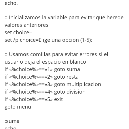
echo.
:: Inicializamos la variable para evitar que herede
valores anteriores
set choice=
set /p choice=Elige una opcion (1-5):
:: Usamos comillas para evitar errores si el
usuario deja el espacio en blanco
if «%choice%»==»1» goto suma
if «%choice%»==»2» goto resta
if «%choice%»==»3» goto multiplicacion
if «%choice%»==»4» goto division
if «%choice%»==»5» exit
goto menu
:suma
echo.