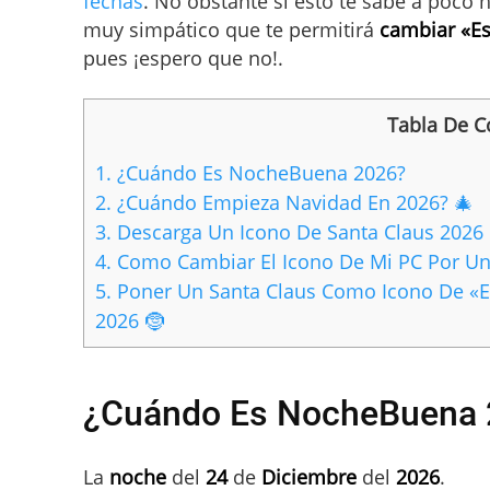
fechas
. No obstante si esto te sabe a poco
muy simpático que te permitirá
cambiar «Es
pues ¡espero que no!.
Tabla De C
1.
¿Cuándo Es NocheBuena 2026?
2.
¿Cuándo Empieza Navidad En 2026? 🎄
3.
Descarga Un Icono De Santa Claus 2026 
4.
Como Cambiar El Icono De Mi PC Por Un
5.
Poner Un Santa Claus Como Icono De «Es
2026 🤶
¿Cuándo Es NocheBuena 
La
noche
del
24
de
Diciembre
del
2026
.