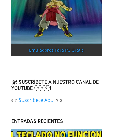
Emuladores Para PC Gratis
¡📹 SUSCRÍBETE A NUESTRO CANAL DE
YOUTUBE 👇👇👇👇!
👉
Suscríbete Aquí
👈
ENTRADAS RECIENTES