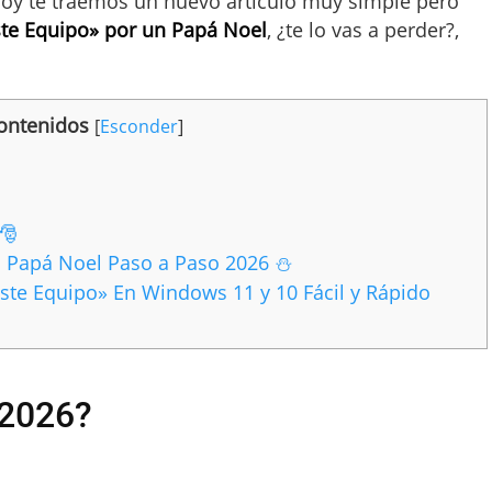
 hoy te traemos un nuevo artículo muy simple pero
te Equipo» por un Papá Noel
, ¿te lo vas a perder?,
ontenidos
[
Esconder
]
🎅
 Papá Noel Paso a Paso 2026 ⛄
te Equipo» En Windows 11 y 10 Fácil y Rápido
2026?