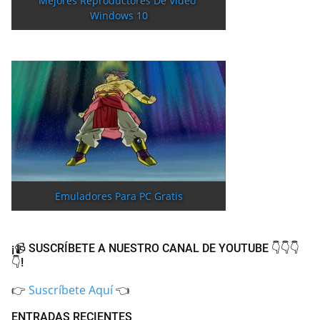
Mejores Reproductores De Vídeo 
Windows 10
Emuladores Para PC Gratis
¡📹 SUSCRÍBETE A NUESTRO CANAL DE YOUTUBE 👇👇👇
👇!
👉
Suscríbete Aquí
👈
ENTRADAS RECIENTES