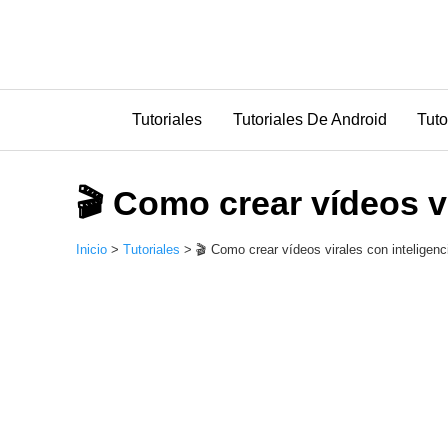
Saltar
al
contenido
Tutoriales
Tutoriales De Android
Tut
🎬 Como crear vídeos vir
Inicio
>
Tutoriales
>
🎬 Como crear vídeos virales con inteligencia