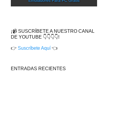
Emuladores Para PC Gratis
¡📹 SUSCRÍBETE A NUESTRO CANAL
DE YOUTUBE 👇👇👇👇!
👉
Suscríbete Aquí
👈
ENTRADAS RECIENTES