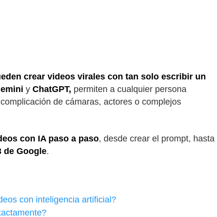
pueden crear videos virales con tan solo escribir un
emini
y
ChatGPT,
permiten a cualquier persona
 la complicación de cámaras, actores o complejos
deos con IA paso a paso
, desde crear el prompt, hasta
3 de Google
.
os con inteligencia artificial?
xactamente?