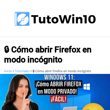
Saltar
al
contenido
🔒 Cómo abrir Firefox en
modo incógnito
Inicio
>
Tutoriales
>
🔒 Cómo abrir Firefox en modo incógnito