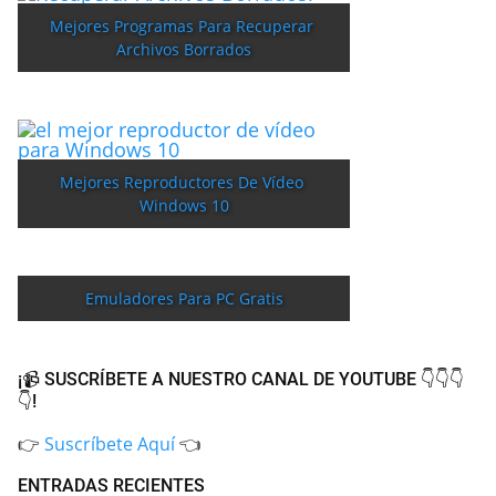
Mejores Programas Para Recuperar 
Archivos Borrados
Mejores Reproductores De Vídeo 
Windows 10
Emuladores Para PC Gratis
¡📹 SUSCRÍBETE A NUESTRO CANAL DE YOUTUBE 👇👇👇
👇!
👉
Suscríbete Aquí
👈
ENTRADAS RECIENTES