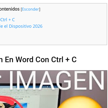
ontenidos
[
Esconder
]
trl + C
 el Dispositivo 2026
 En Word Con Ctrl + C