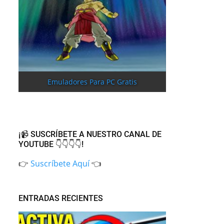
Emuladores Para PC Gratis
¡📹 SUSCRÍBETE A NUESTRO CANAL DE
YOUTUBE 👇👇👇👇!
👉
Suscríbete Aquí
👈
ENTRADAS RECIENTES