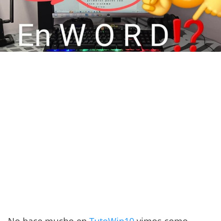
No hace mucho en
TutoWin10
vimos como